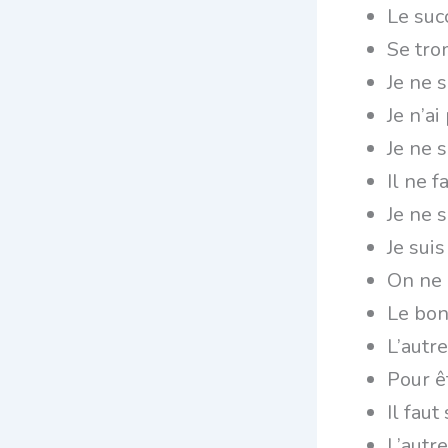
Le suc
Se tro
Je ne s
Je n’ai
Je ne s
Il ne f
Je ne s
Je sui
On ne 
Le bon
L’autr
Pour êt
Il fau
L’autre