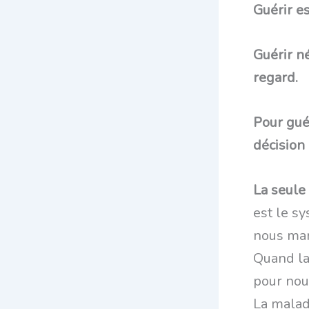
Guérir es
Guérir n
regard.
Pour guér
décision 
La seule 
est le s
nous man
Quand la
pour nou
La maladi