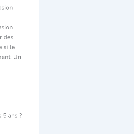
asion
asion
r des
 si le
ment. Un
s 5 ans ?