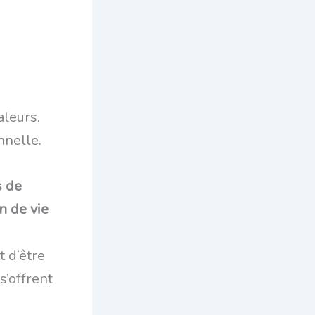
aleurs.
nnelle.
s de
n de vie
t d’être
s’offrent