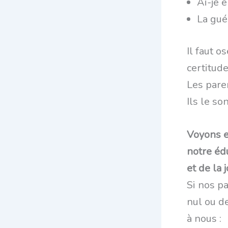
Ai-je 
La gué
Il faut o
certitud
Les pare
Ils le so
Voyons e
notre éd
et de la j
Si nos p
nul ou de
à nous :