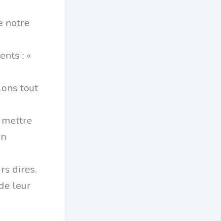
e notre
nts : «
lons tout
s mettre
en
rs dires.
de leur