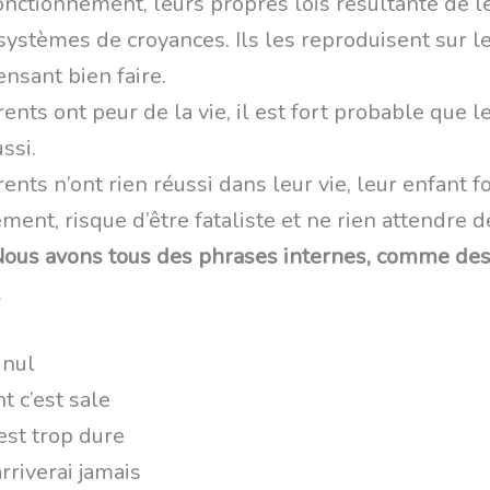
onctionnement, leurs propres lois résultante de l
systèmes de croyances. Ils les reproduisent sur l
nsant bien faire.
rents ont peur de la vie, il est fort probable que l
ssi.
rents n’ont rien réussi dans leur vie, leur enfant f
ent, risque d’être fataliste et ne rien attendre d
ous avons tous des phrases internes, comme de
.
 nul
t c’est sale
 est trop dure
arriverai jamais