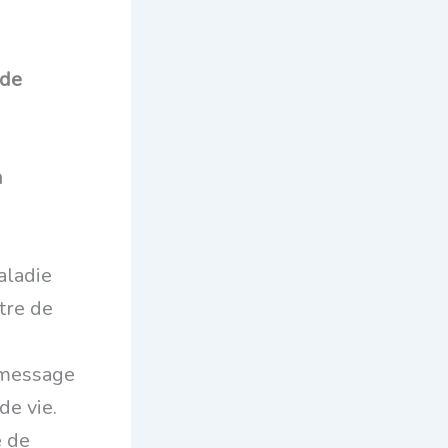
 de
a
aladie
tre de
 message
de vie.
e de