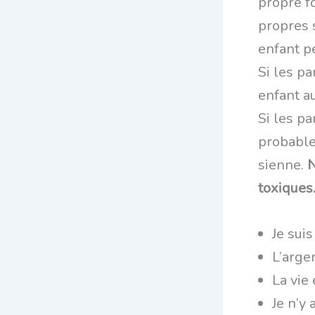
propre f
propres 
enfant pe
Si les pa
enfant au
Si les pa
probablem
sienne.
N
toxiques
Je suis
L’argen
La vie
Je n’y 