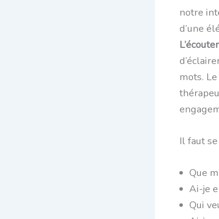
notre int
d’une él
L’écouter
d’éclair
mots. Le
thérapeu
engageme
Il faut s
Que m’
Ai-je 
Qui ve