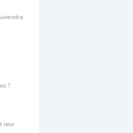
ouviendra
es ?
t leur