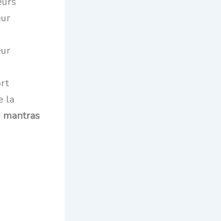
eurs
eur
eur
ort
e la
s mantras