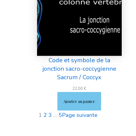
Code et symbole de la
jonction sacro-coccygienne
Sacrum / Coccyx
22,00
€
Ajouter au panier
1
2
3
…
5
Page suivante