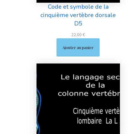
Code et symbole de la
cinquième vertèbre dorsale
D5
22,00
€
Ajouter au panier