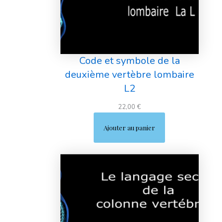
Code et symbole de la
deuxième vertèbre lombaire
L2
22,00
€
Ajouter au panier