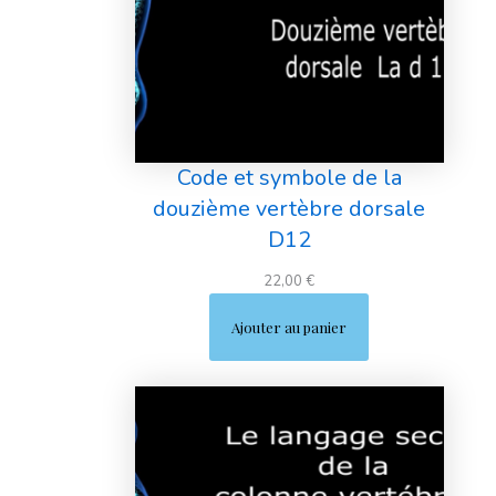
Code et symbole de la
douzième vertèbre dorsale
D12
22,00
€
Ajouter au panier