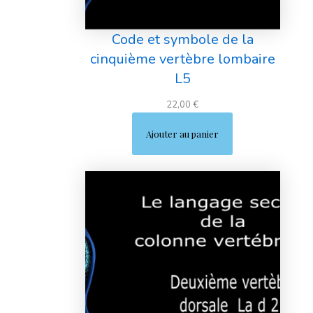
Code et symbole de la
cinquième vertèbre lombaire
L5
22,00
€
Ajouter au panier