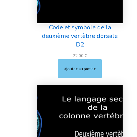
Code et symbole de la
deuxième vertèbre dorsale
D2
22,00
€
Ajouter au panier