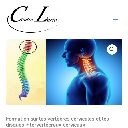
Aller
Mai
au
Men
contenu
quantité
de
Formation
sur
les
vertèbres
cervicales
et
les
disques
intervertébraux
cervicaux
Formation sur les vertèbres cervicales et les
disques intervertébraux cervicaux