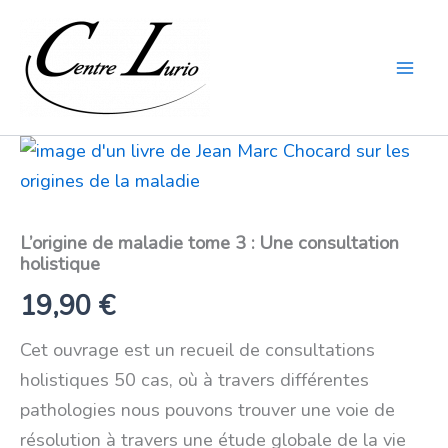
Aller
Mai
au
Men
contenu
quantité
de
L'origine
de
maladie
L’origine de maladie tome 3 : Une consultation
tome
holistique
3
:
19,90
€
Une
consultation
holistique
Cet ouvrage est un recueil de consultations
holistiques 50 cas, où à travers différentes
pathologies nous pouvons trouver une voie de
résolution à travers une étude globale de la vie