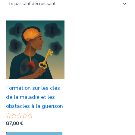
Formation sur les clés
de la maladie et les
obstacles à la guérison
Note
87,00
€
0
sur